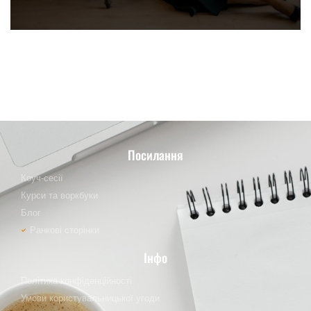
Посилання
Коуч-сесії
Курси та воркбуки
Блог
Ранкові сторінки
Інфо
Політика конфіденційності
Умови користувальницької угоди