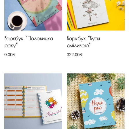
Воркбук “Половинка
Воркбук “Бути
року”
сміливою”
0.00
₴
322.00
₴