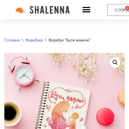
0
0.00
₴
Перейти
до
вмісту
Головна
\
Воркбуки
\
Воркбук “Бути мамою”