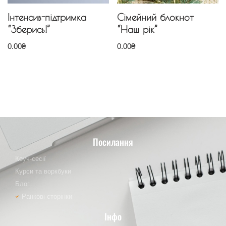
Інтенсив-підтримка
Сімейний блокнот
“Зберись!”
“Наш рік”
0.00
₴
0.00
₴
Посилання
Коуч-сесії
Курси та воркбуки
Блог
Ранкові сторінки
Інфо