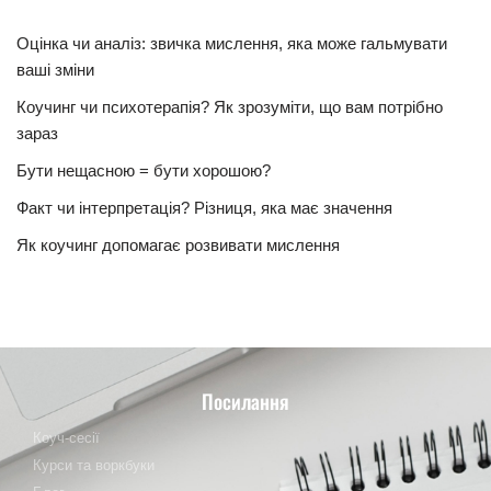
Оцінка чи аналіз: звичка мислення, яка може гальмувати
ваші зміни
Коучинг чи психотерапія? Як зрозуміти, що вам потрібно
зараз
Бути нещасною = бути хорошою?
Факт чи інтерпретація? Різниця, яка має значення
Як коучинг допомагає розвивати мислення
Посилання
Коуч-сесії
Курси та воркбуки