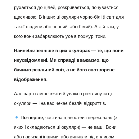
рухається до цілей, розкривається, почувається
щасливою. В інших ці окуляри чорно-білі (і світ для
такої людини або чорний, або білий). А є й такі, у
кого вони забарвлюють усе в похмурі тони.
Найнебезпечніше в цих окулярах — те, що вони
неусвідомлені. Ми справді вважаємо, що
бачимо реальний світ, а не його спотворене
відображення.
Але варто лише взяти й уважно розглянути ці
окуляри — і на вас чекає безліч відкриттів.
По-перше
, частина цінностей і переконань (з
яких і складаються ці окуляри) — не ваші. Вони
або нав’язані іншими, або виникли під впливом