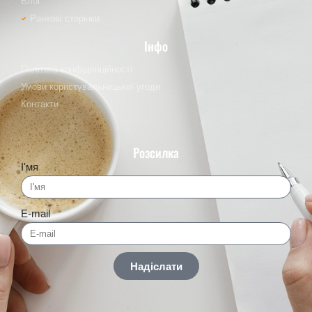
Блог
Ранкові сторінки
Інфо
Політика конфіденційності
Умови користувальницької угоди
Контакти
Розсилка
І'мя
E-mail
Надіслати