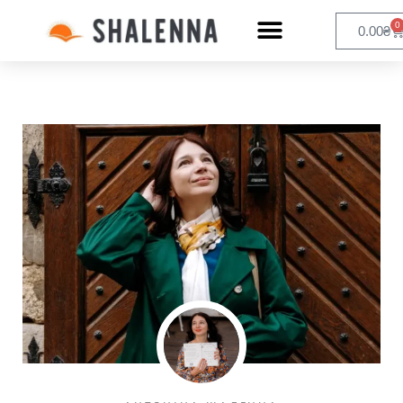
0
0.00
₴
Перейти
до
вмісту