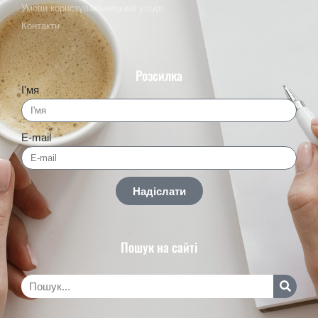
Умови користувальницької угоди
Контакти
Розсилка
І'мя
E-mail
Надіслати
Пошук на сайті