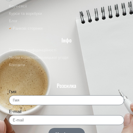
Коуч-сесії
Курси та воркбуки
Блог
Ранкові сторінки
Інфо
Політика конфіденційності
Умови користувальницької угоди
Контакти
Розсилка
І'мя
E-mail